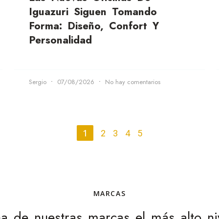
Iguazuri Siguen Tomando
Forma: Diseño, Confort Y
Personalidad
Sergio
07/08/2026
No hay comentarios
1
2
3
4
5
MARCAS
 de nuestras marcas el más alto nive