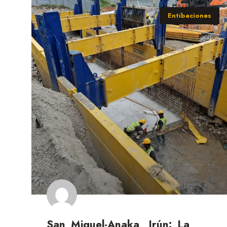
Entibaciones
San Miguel-Anaka, Irún: La