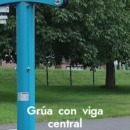
Grúa con viga
central