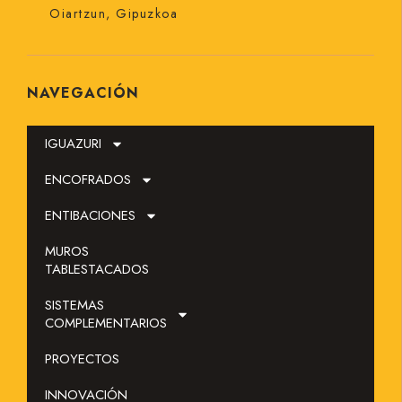
Oiartzun, Gipuzkoa
NAVEGACIÓN
IGUAZURI
ENCOFRADOS
ENTIBACIONES
MUROS
TABLESTACADOS
SOLICITAR PRESUPUESTO
SISTEMAS
COMPLEMENTARIOS
SISTEMA EN ALQUILER
PROYECTOS
CONTACTO
INNOVACIÓN