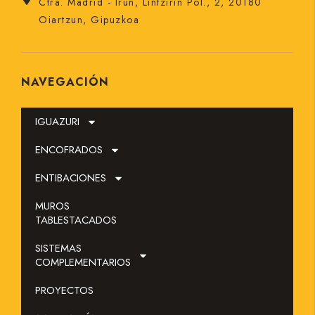
Ctra. Madrid - Irún, Lintzirin Pol., 2, 20180
Oiartzun, Gipuzkoa
NAVEGACIÓN
IGUAZURI
ENCOFRADOS
ENTIBACIONES
MUROS
TABLESTACADOS
SOLICITAR PRESUPUESTO
SISTEMAS
COMPLEMENTARIOS
SISTEMA EN ALQUILER
PROYECTOS
CONTACTO