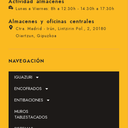
Actividad almacenes
Lunes a Viernes: 8h a 12:30h - 14:30h a 17:30h
Almacenes y oficinas centrales
Ctra. Madrid - Irún, Lintzirin Pol., 2, 20180
Oiartzun, Gipuzkoa
NAVEGACIÓN
IGUAZURI
ENCOFRADOS
ENTIBACIONES
MUROS
SOLICITAR PRESUPUESTO
TABLESTACADOS