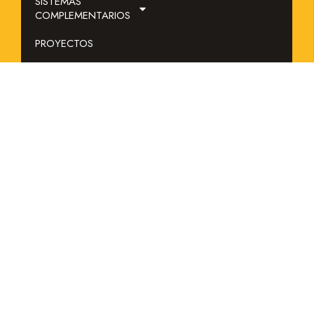
SISTEMAS
SISTEMA EN ALQUILER
COMPLEMENTARIOS
PROYECTOS
CONTACTO
INNOVACIÓN
BLOG
CONTACTO
Iguazuri ha realizado un proyecto
fotovoltaico de generación de con
energias renovables en el marco del
plan de Recuperación, Transformación
y Resiliencia, financiado por la Unión
Europea – NextGenerationEU.