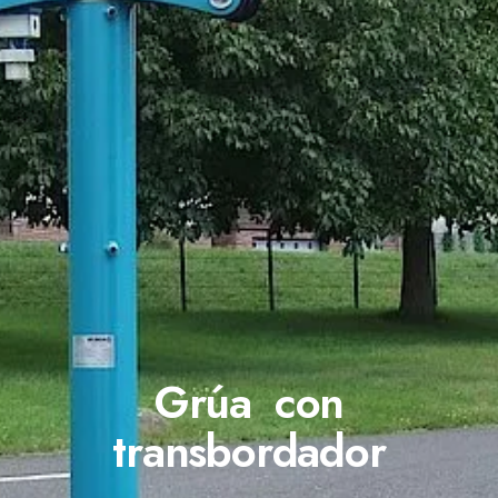
Grúa con
transbordador