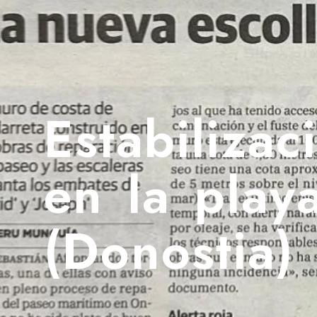
Estabiliza
en la play
(Donostia)