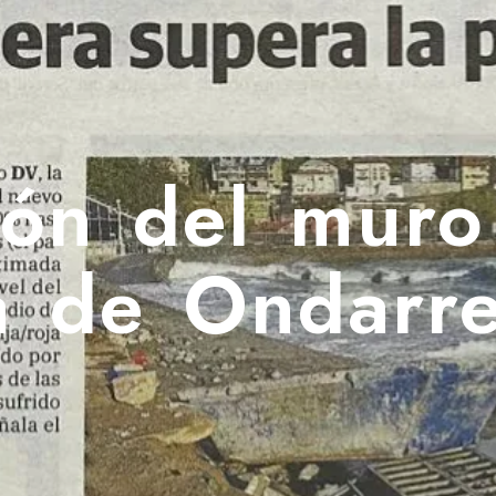
ción del muro
a de Ondarre