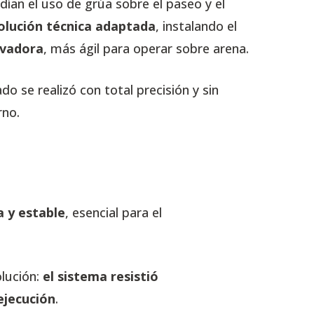
dían el uso de grúa sobre el paseo y el
olución técnica adaptada
, instalando el
avadora
, más ágil para operar sobre arena.
cado se realizó con total precisión y sin
rno.
a y estable
, esencial para el
olución:
el sistema resistió
ejecución
.