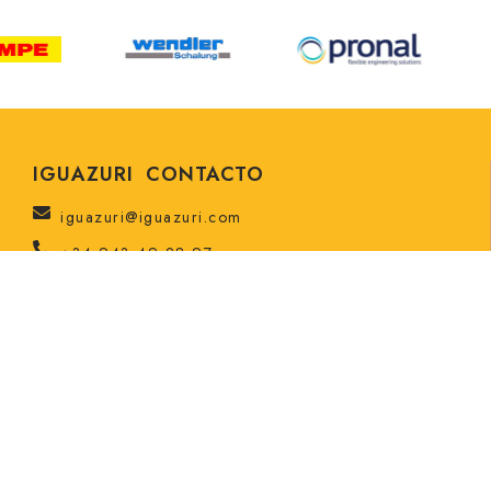
IGUAZURI CONTACTO
iguazuri@iguazuri.com
+34 943 49 28 97
Actividad almacenes
Lunes a Viernes: 8h a 12:30h - 14:30h a 17:30h
Almacenes y oficinas centrales
Ctra. Madrid - Irún, Lintzirin Pol., 2, 20180
Oiartzun, Gipuzkoa