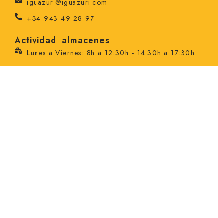
iguazuri@iguazuri.com
+34 943 49 28 97
Actividad almacenes
Lunes a Viernes: 8h a 12:30h - 14:30h a 17:30h
Almacenes y oficinas centrales
Ctra. Madrid - Irún, Lintzirin Pol., 2, 20180
Oiartzun, Gipuzkoa
NAVEGACIÓN
IGUAZURI
ENCOFRADOS
ENTIBACIONES