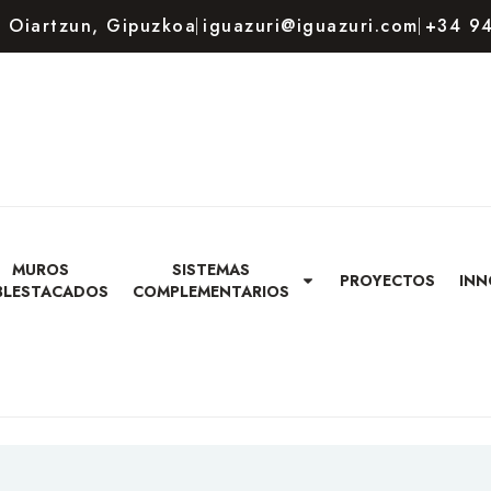
80 Oiartzun, Gipuzkoa
iguazuri@iguazuri.com
+34 94
MUROS
SISTEMAS
PROYECTOS
INN
BLESTACADOS
COMPLEMENTARIOS