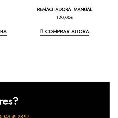
REMACHADORA MANUAL
120,00
€
ORA
COMPRAR AHORA
ores?
4 943 49 28 97