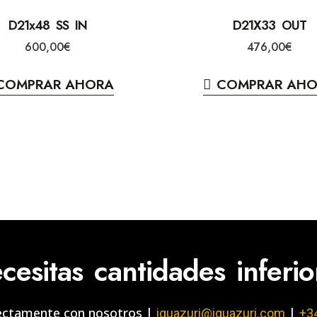
D21x48 SS IN
D21X33 OUT
600,00
€
476,00
€
COMPRAR AHORA
COMPRAR AH
cesitas cantidades inferi
ectamente con nosotros |
|
iguazuri@iguazuri.com
+3