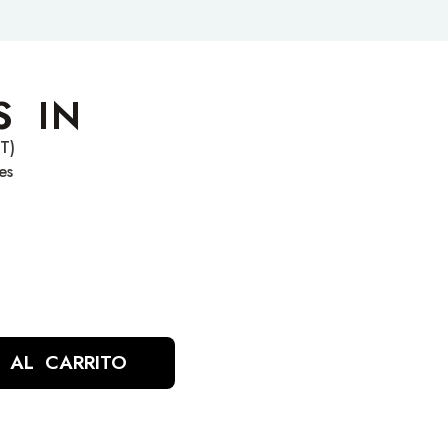
S IN
T)
es
 AL CARRITO