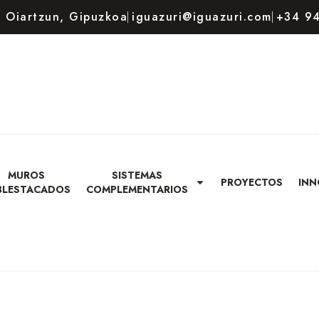
80 Oiartzun, Gipuzkoa
iguazuri@iguazuri.com
+34 94
MUROS
SISTEMAS
PROYECTOS
INN
BLESTACADOS
COMPLEMENTARIOS