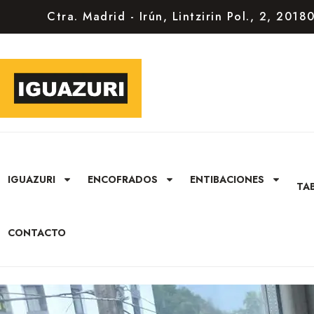
Ctra. Madrid - Irún, Lintzirin Pol., 2, 201
IGUAZURI
ENCOFRADOS
ENTIBACIONES
TA
CONTACTO