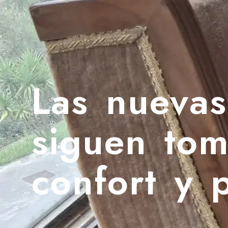
Las nuevas
siguen tom
confort y 