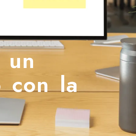
 un
o con la