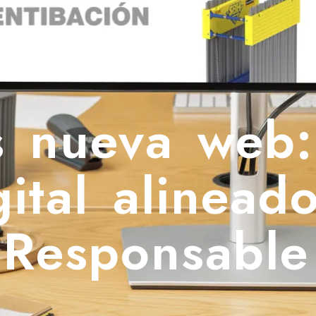
s nueva web:
gital alinead
 Responsable