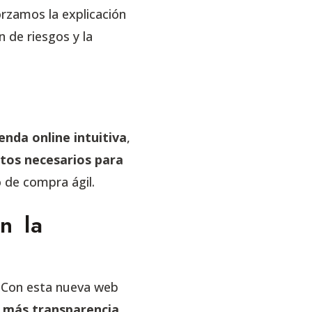
orzamos la explicación
n de riesgos y la
ienda online intuitiva
,
os necesarios para
o de compra ágil.
n la
. Con esta nueva web
:
más transparencia,